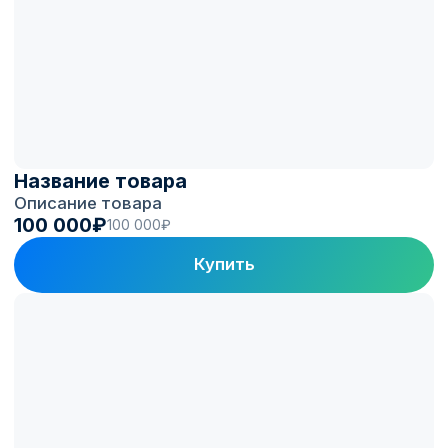
Electro.Cars
в цифрах
150+
1 300+
Автопарков на
ЭЗС под управлением
топливных программах
Electro.Cars
100 000+
60 000+
Зарядных сессий
Активных водителей
в месяц
в приложении
Клиенты и партнеры