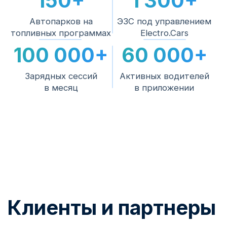
2
Монтаж
Электромонтаж, подключение и
пусконаладка силами наших специалистов.
Подключение к
3
платформе
Тарифы, биллинг, роуминг, приложение и
аналитика — станция начинает
зарабатывать.
4
Сервис на весь срок
Мониторинг работоспособности,
поддержка водителей 24/7 и инженерная
поддержка.