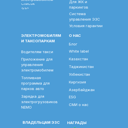
Для ЖК и
Список
паркингов
ЭЗС
Система
управления ЭЗС
Условия гарантии
ЭЛЕКТРОМОБИЛЯМ
О НАС
И ТАКСОПАРКАМ
Блог
White label
Водителям такси
Казахстан
Приложение для
управления
Таджикистан
электромобилем
Узбекистан
Топливная
Киргизия
программа для
парков авто
Азербайджан
Зарядка для
ESG
электрогрузовиков
СМИ о нас
NEMO
ВЛАДЕЛЬЦАМ ЭЗС
НАГРАДЫ