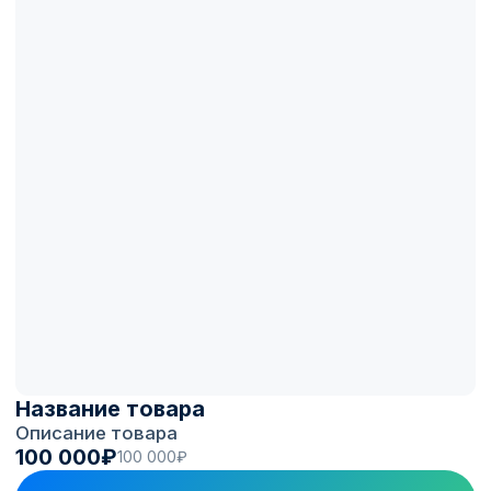
Оборудование, которому
доверяем
Мы видим, как станции разных
производителей ведут себя в реальной
эксплуатации на 1300+ ЭЗС под
управлением. В каталог берём
проверенные и надёжные модели, а не
случайное железо с рынка.
Монтаж, пусконаладка и
поддержка
Опыт установки коммерческих станций:
проводим монтаж и пусконаладку,
помогаем грамотно организовать место
под зарядку. После запуска гарантия и
поддержка на связи.
Возможность монетизации
Если станция поддерживает OCPP,
подключаем её к платформе Electro.Cars:
приводим трафик, добавляем партнёров по
топливным программам, настраиваем