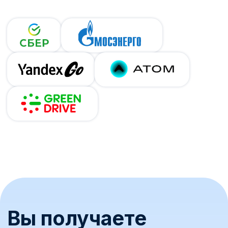
Нужна помощь с
выбором?
Наши специалисты подробно расскажут о:
выборе и установке электрозарядных
станций
возможностях IT-платформы для
управления ЭЗС
лучших практиках для оптимизации
и масштабирования бизнеса
8 800 775-81-87
Свяжитесь с нами
Имя