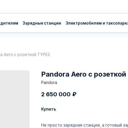
ям
Зарядные станции
Электромобилям и таксопаркам
О нас
Вл
a Aero с розеткой TYPE2
Pandora Aero с розеткой
Pandora
2 650 000
₽
Купить
Не просто зарядная станция, а готовый з