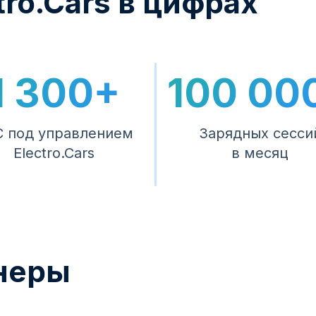
ro.Cars в цифрах
1 300+
100 00
 под управлением
Зарядных сесси
Electro.Cars
в месяц
неры