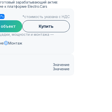
а готовый зарабатывающий актив:
е к платформе Electro.Cars
*стоимость указана с НДС
2%
 объект
Купить
ощадки, мощности и монтажа —
ие
Монтаж
Значение
Значение