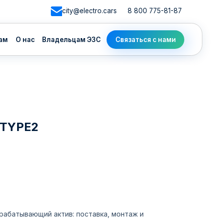
city@electro.cars
8 800 775-81-87
адельцам ЭЗС
Связаться с нами
 TYPE2
арабатывающий актив: поставка, монтаж и