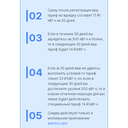
Сразу после регистрации ваш
|02
тариф на зарядку составит 17 ₽/
кВт·ч на 30 дней.
|03
Если в течение 30 дней вы
зарядитесь на 300 кВт·ч и более,
то в следующие 30 дней ваш
тариф будет 14 ₽/кВт·ч
Если за 30 дней вам не удалось
|04
выполнить условия то тариф
станет 23 ₽/кВт·ч, но если в
следующие 30 дней вы
достигнете уровня 300 кВт·ч, то в
новом отчетном периоде для вас
также будет действовать
специальный тариф 14 ₽/кВт·ч
|05
Скидка действует только в
мобильном приложении
electro.cars.