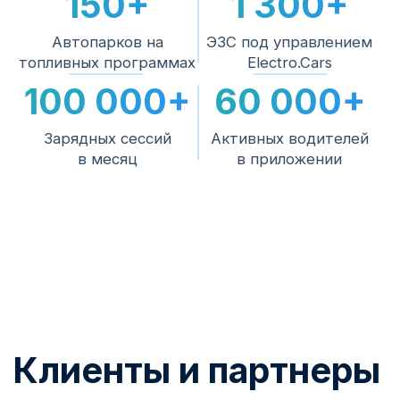
2
Монтаж
Электромонтаж, подключение и
пусконаладка силами наших специалистов.
Подключение к
3
платформе
Тарифы, биллинг, роуминг, приложение и
аналитика — станция начинает
зарабатывать.
4
Сервис на весь срок
Мониторинг работоспособности,
поддержка водителей 24/7 и инженерная
поддержка.