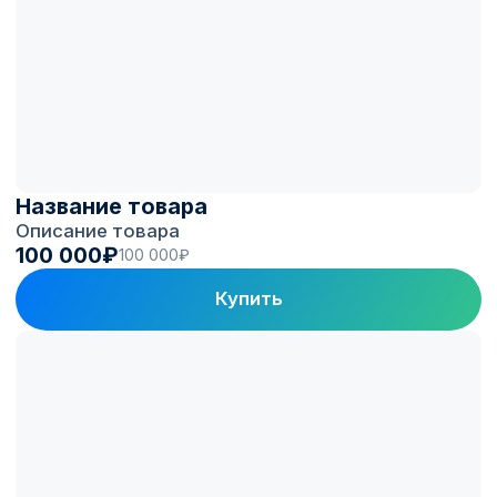
Electro.Cars
в цифрах
150+
1 300+
Автопарков на
ЭЗС под управлением
топливных программах
Electro.Cars
100 000+
60 000+
Зарядных сессий
Активных водителей
в месяц
в приложении
Клиенты и партнеры