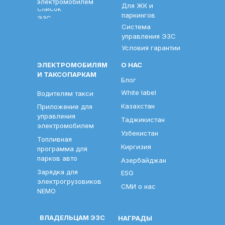
электромобилем
Для ЖК и
Список
паркингов
ЭЗС
Система
управления ЭЗС
Условия гарантии
ЭЛЕКТРОМОБИЛЯМ
О НАС
И ТАКСОПАРКАМ
Блог
White label
Водителям такси
Казахстан
Приложение для
управления
Таджикистан
электромобилем
Узбекистан
Топливная
Киргизия
программа для
парков авто
Азербайджан
Зарядка для
ESG
электрогрузовиков
СМИ о нас
NEMO
ВЛАДЕЛЬЦАМ ЭЗС
НАГРАДЫ