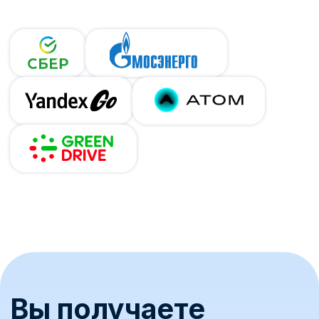
Нужна помощь с
выбором?
Наши специалисты подробно расскажут о:
выборе и установке электрозарядных
станций
возможностях IT-платформы для
управления ЭЗС
лучших практиках для оптимизации
и масштабирования бизнеса
8 800 775-81-87
Свяжитесь с нами
Имя