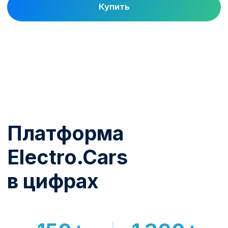
тарифы, биллинг и роуминг. Зарядка
начинает приносить доход.
От выбора станции до
работающего актива
1
Подбор и поставка
Помогаем выбрать модель под задачу,
площадку и доступную мощность.