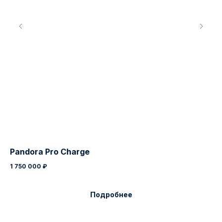
Каталог
Раздел
Pandora Pro Charge
Бы
1 750 000
₽
1 
Подробнее