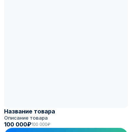
монетизации Electro.Cars.
Оборудование, которому
доверяем
Мы видим, как станции разных
производителей ведут себя в реальной
эксплуатации на 1300+ ЭЗС под
управлением. В каталог берём
проверенные и надёжные модели, а не
случайное железо с рынка.
Монтаж, пусконаладка и
поддержка
Опыт установки коммерческих станций:
проводим монтаж и пусконаладку,
помогаем грамотно организовать место
под зарядку. После запуска гарантия и
поддержка на связи.
Возможность монетизации
Если станция поддерживает OCPP,
подключаем её к платформе Electro.Cars:
приводим трафик, добавляем партнёров по
топливным программам, настраиваем