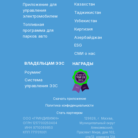
Казахстан
Приложение для
управления
Таджикистан
электромобилем
Узбекистан
Топливная
Киргизия
программа для
парков авто
Азербайджан
ESG
СМИ о нас
ВЛАДЕЛЬЦАМ ЭЗС
НАГРАДЫ
Роуминг
Система
управления ЭЗС
Скачать приложение
Политика конфиденциальности
Стать партнером
ООО «ГРИНДИВИЖН»
129626, г. Москва,
ОГРН 1217700250404
Муниципальный округ
ИНН 9710089850
Алексеевский,
КПП 771701001
Проспект Мира, дом 102,
стр.12, комната 12A