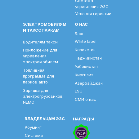
Система
управления ЭЗС
Условия гарантии
ЭЛЕКТРОМОБИЛЯМ
О НАС
И ТАКСОПАРКАМ
Блог
White label
Водителям такси
Казахстан
Приложение для
управления
Таджикистан
электромобилем
Узбекистан
Топливная
Киргизия
программа для
парков авто
Азербайджан
Зарядка для
ESG
электрогрузовиков
СМИ о нас
NEMO
ВЛАДЕЛЬЦАМ ЭЗС
НАГРАДЫ
Роуминг
Система