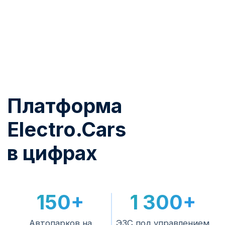
От выбора станции до
работающего актива
1
Подбор и поставка
Помогаем выбрать модель под задачу,
площадку и доступную мощность.
2
Монтаж