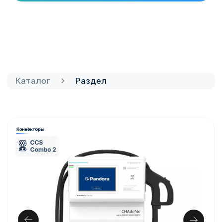
зарабатывающий актив: поставка,
монтаж и подключение к платформе
Electro.Cars
100 000₽
100 000₽
-12%
*стоимость указана с НДС
Купить
Получить расчет под объект
Цена и сроки зависят от площадки, мощности и
монтажа — рассчитаем под ваш объект.
Проверенное оборудование
Монтаж
Гарантия производителя
Характеристики
Название характеристики
Значение
Название характеристики
Значение