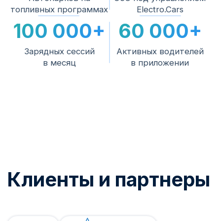
Электромонтаж, подключение и
пусконаладка силами наших специалистов.
Подключение к
3
платформе
Тарифы, биллинг, роуминг, приложение и
аналитика — станция начинает
зарабатывать.
4
Сервис на весь срок
Мониторинг работоспособности,
поддержка водителей 24/7 и инженерная
поддержка.
Нужна помощь с
выбором?