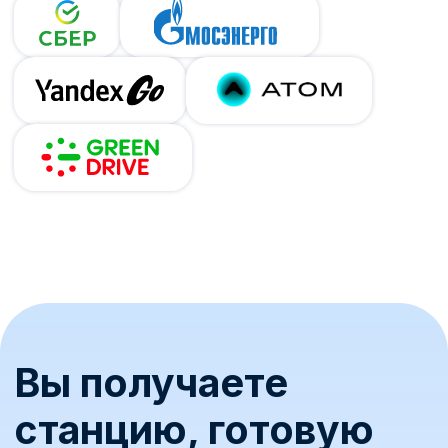
Наши специалисты подробно расскажут о:
выборе и установке электрозарядных
станций
возможностях IT-платформы для
управления ЭЗС
лучших практиках для оптимизации
и масштабирования бизнеса
8 800 775-81-87
Свяжитесь с нами
Имя
Телефон