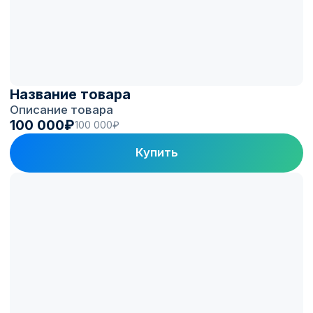
в цифрах
150+
1 300+
Автопарков на
ЭЗС под управлением
топливных программах
Electro.Cars
100 000+
60 000+
Зарядных сессий
Активных водителей
в месяц
в приложении
Клиенты и партнеры