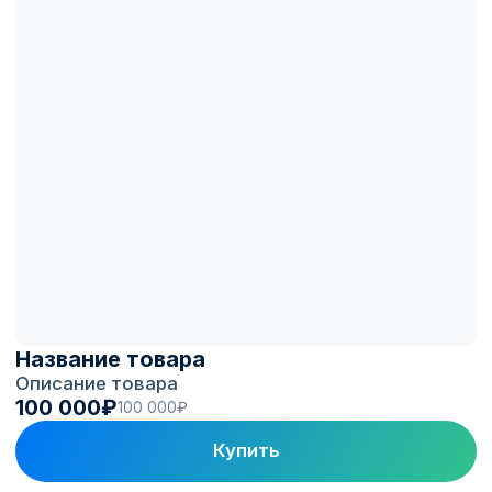
Оборудование, которому
доверяем
Мы видим, как станции разных
производителей ведут себя в реальной
эксплуатации на 1300+ ЭЗС под
управлением. В каталог берём
проверенные и надёжные модели, а не
случайное железо с рынка.
Монтаж, пусконаладка и
поддержка
Опыт установки коммерческих станций:
проводим монтаж и пусконаладку,
помогаем грамотно организовать место
под зарядку. После запуска гарантия и
поддержка на связи.
Возможность монетизации
Если станция поддерживает OCPP,
подключаем её к платформе Electro.Cars:
приводим трафик, добавляем партнёров по
топливным программам, настраиваем
тарифы, биллинг и роуминг. Зарядка
начинает приносить доход.