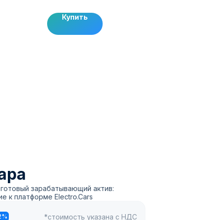
Купить
ара
а готовый зарабатывающий актив:
е к платформе Electro.Cars
*стоимость указана с НДС
2%