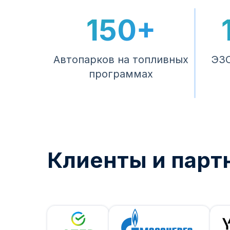
150+
Автопарков на топливных
ЭЗС
программах
Клиенты и парт