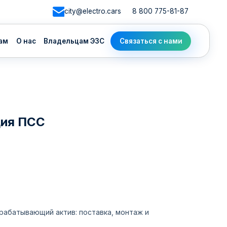
city@electro.cars
8 800 775-81-87
адельцам ЭЗС
Связаться с нами
ция ПСС
арабатывающий актив: поставка, монтаж и