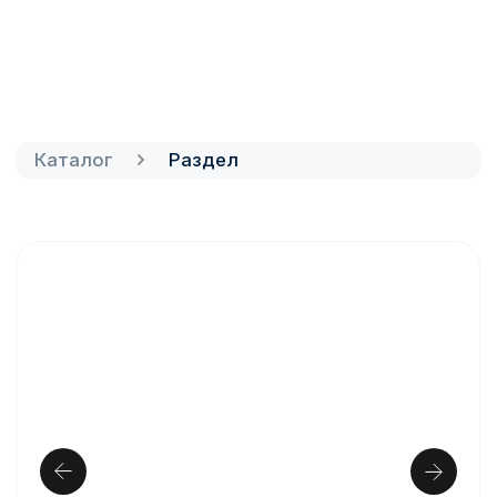
монтаж и подключение к платформе
Electro.Cars
100 000₽
100 000₽
-12%
*стоимость указана с НДС
Купить
Получить расчет под объект
Цена и сроки зависят от площадки, мощности и
монтажа — рассчитаем под ваш объект.
Проверенное оборудование
Монтаж
Гарантия производителя
Характеристики
Название характеристики
Значение
Название характеристики
Значение