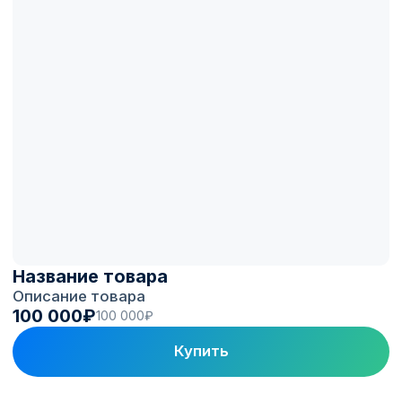
доверяем
Мы видим, как станции разных
производителей ведут себя в реальной
эксплуатации на 1300+ ЭЗС под
управлением. В каталог берём
проверенные и надёжные модели, а не
случайное железо с рынка.
Монтаж, пусконаладка и
поддержка
Опыт установки коммерческих станций:
проводим монтаж и пусконаладку,
помогаем грамотно организовать место
под зарядку. После запуска гарантия и
поддержка на связи.
Возможность монетизации
Если станция поддерживает OCPP,
подключаем её к платформе Electro.Cars:
приводим трафик, добавляем партнёров по
топливным программам, настраиваем
тарифы, биллинг и роуминг. Зарядка
начинает приносить доход.