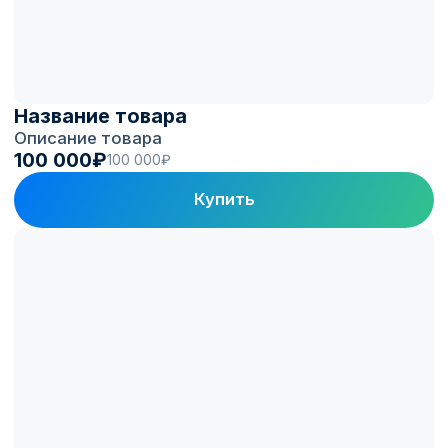
в цифрах
150+
1 300+
Автопарков на
ЭЗС под управлением
топливных программах
Electro.Cars
100 000+
60 000+
Зарядных сессий
Активных водителей
в месяц
в приложении
Клиенты и партнеры