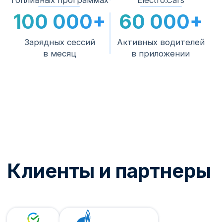
пусконаладка силами наших специалистов.
Подключение к
3
платформе
Тарифы, биллинг, роуминг, приложение и
аналитика — станция начинает
зарабатывать.
4
Сервис на весь срок
Мониторинг работоспособности,
поддержка водителей 24/7 и инженерная
поддержка.
Нужна помощь с
выбором?