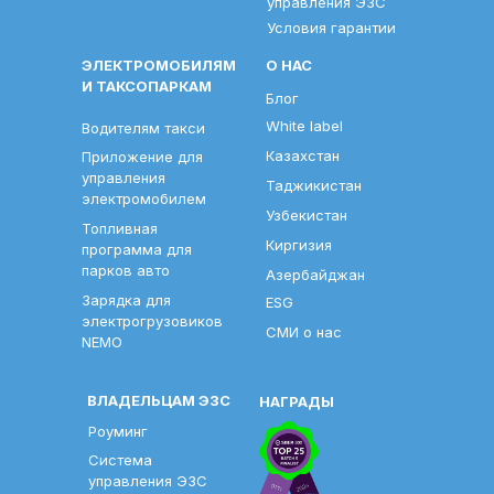
управления ЭЗС
Условия гарантии
ЭЛЕКТРОМОБИЛЯМ
О НАС
И ТАКСОПАРКАМ
Блог
White label
Водителям такси
Казахстан
Приложение для
управления
Таджикистан
электромобилем
Узбекистан
Топливная
Киргизия
программа для
парков авто
Азербайджан
Зарядка для
ESG
электрогрузовиков
СМИ о нас
NEMO
ВЛАДЕЛЬЦАМ ЭЗС
НАГРАДЫ
Роуминг
Система
управления ЭЗС