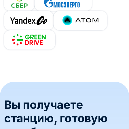
Наши специалисты подробно расскажут о:
выборе и установке электрозарядных
станций
возможностях IT-платформы для
управления ЭЗС
лучших практиках для оптимизации
и масштабирования бизнеса
8 800 775-81-87
Свяжитесь с нами
Имя
Телефон
+7