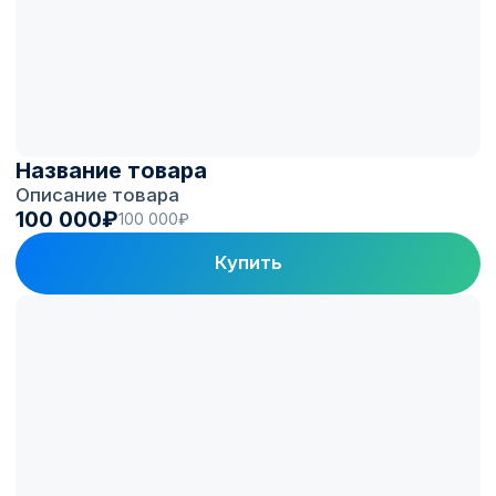
Electro.Cars
в цифрах
150+
1 300+
Автопарков на
ЭЗС под управлением
топливных программах
Electro.Cars
100 000+
60 000+
Зарядных сессий
Активных водителей
в месяц
в приложении
Клиенты и партнеры