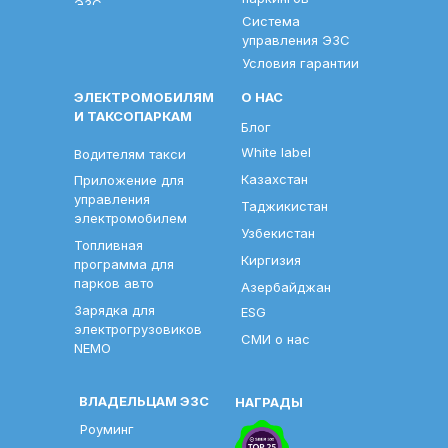
ЭЗС
Система
управления ЭЗС
Условия гарантии
ЭЛЕКТРОМОБИЛЯМ
О НАС
И ТАКСОПАРКАМ
Блог
White label
Водителям такси
Казахстан
Приложение для
управления
Таджикистан
электромобилем
Узбекистан
Топливная
Киргизия
программа для
парков авто
Азербайджан
Зарядка для
ESG
электрогрузовиков
СМИ о нас
NEMO
ВЛАДЕЛЬЦАМ ЭЗС
НАГРАДЫ
Роуминг