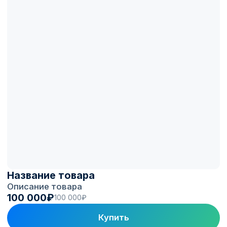
Оборудование, которому
доверяем
Мы видим, как станции разных
производителей ведут себя в реальной
эксплуатации на 1300+ ЭЗС под
управлением. В каталог берём
проверенные и надёжные модели, а не
случайное железо с рынка.
Монтаж, пусконаладка и
поддержка
Опыт установки коммерческих станций:
проводим монтаж и пусконаладку,
помогаем грамотно организовать место
под зарядку. После запуска гарантия и
поддержка на связи.
Возможность монетизации
Если станция поддерживает OCPP,
подключаем её к платформе Electro.Cars:
приводим трафик, добавляем партнёров по
топливным программам, настраиваем
тарифы, биллинг и роуминг. Зарядка