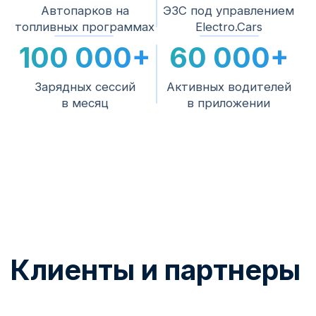
Электромонтаж, подключение и
пусконаладка силами наших специалистов.
Подключение к
3
платформе
Тарифы, биллинг, роуминг, приложение и
аналитика — станция начинает
зарабатывать.
4
Сервис на весь срок
Мониторинг работоспособности,
поддержка водителей 24/7 и инженерная
поддержка.
Нужна помощь с