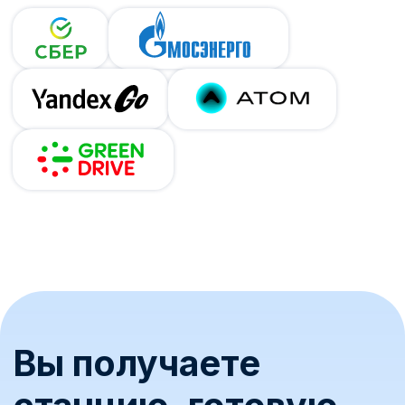
выбором?
Наши специалисты подробно расскажут о:
выборе и установке электрозарядных
станций
возможностях IT-платформы для
управления ЭЗС
лучших практиках для оптимизации
и масштабирования бизнеса
8 800 775-81-87
Свяжитесь с нами
Имя
Телефон