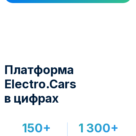
начинает приносить доход.
От выбора станции до
работающего актива
1
Подбор и поставка
Помогаем выбрать модель под задачу,
площадку и доступную мощность.
2
Монтаж