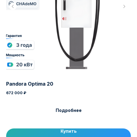
Каталог
Раздел
Pandora Optima 20
Pa
672 000
₽
28
Подробнее
Купить