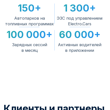
площадку и доступную мощность.
2
Монтаж
Электромонтаж, подключение и
пусконаладка силами наших специалистов.
Подключение к
3
платформе
Тарифы, биллинг, роуминг, приложение и
аналитика — станция начинает
зарабатывать.
4
Сервис на весь срок
Мониторинг работоспособности,
поддержка водителей 24/7 и инженерная
поддержка.