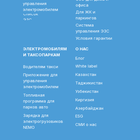
управления
офиса
электромобилем
Для ЖК и
Список
паркингов
ЭЗС
Система
управления ЭЗС
Условия гарантии
ЭЛЕКТРОМОБИЛЯМ
О НАС
И ТАКСОПАРКАМ
Блог
White label
Водителям такси
Казахстан
Приложение для
управления
Таджикистан
электромобилем
Узбекистан
Топливная
Киргизия
программа для
парков авто
Азербайджан
Зарядка для
ESG
электрогрузовиков
СМИ о нас
NEMO