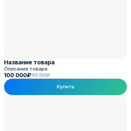
Платформа
Electro.Cars
в цифрах
150+
1 300+
Автопарков на
ЭЗС под управлением
топливных программах
Electro.Cars
100 000+
60 000+
Зарядных сессий
Активных водителей
в месяц
в приложении
Клиенты и партнеры