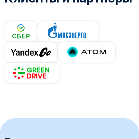
Нужна помощь с
выбором?
Наши специалисты подробно расскажут о:
выборе и установке электрозарядных
станций
возможностях IT-платформы для
управления ЭЗС
лучших практиках для оптимизации
и масштабирования бизнеса
8 800 775-81-87
Свяжитесь с нами
Имя