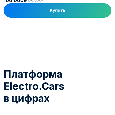
топливным программам, настраиваем
тарифы, биллинг и роуминг. Зарядка
начинает приносить доход.
От выбора станции до
работающего актива
1
Подбор и поставка
Помогаем выбрать модель под задачу,