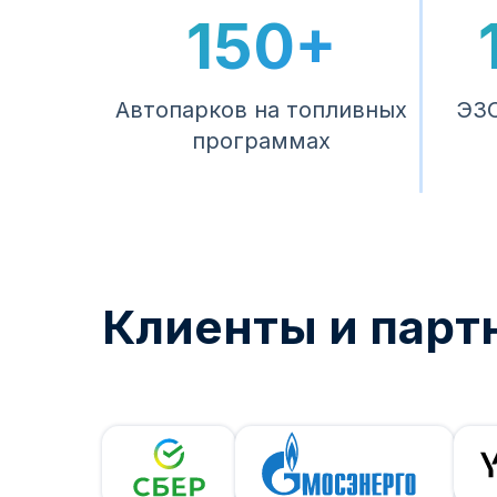
150+
Автопарков на топливных
ЭЗС
программах
Клиенты и парт