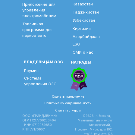
Казахстан
Приложение для
управления
Таджикистан
электромобилем
Узбекистан
Топливная
Киргизия
программа для
парков авто
Азербайджан
ESG
СМИ о нас
ВЛАДЕЛЬЦАМ ЭЗС
НАГРАДЫ
Роуминг
Система
управления ЭЗС
Скачать приложение
Политика конфиденциальности
Стать партнером
ООО «ГРИНДИВИЖН»
129626, г. Москва,
ОГРН 1217700250404
Муниципальный округ
ИНН 9710089850
Алексеевский,
КПП 771701001
Проспект Мира, дом 102,
стр.12, комната 12A