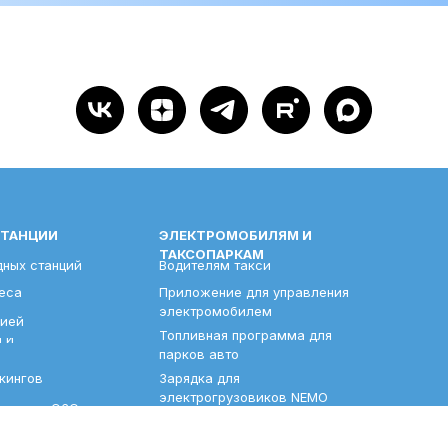
СТАНЦИИ
ЭЛЕКТРОМОБИЛЯМ И
ТАКСОПАРКАМ
дных станций
Водителям такси
еса
Приложение для управления
электромобилем
дией
Топливная программа для
 и
парков авто
кингов
Зарядка для
электрогрузовиков NEMO
авления ЭЗС
нтии