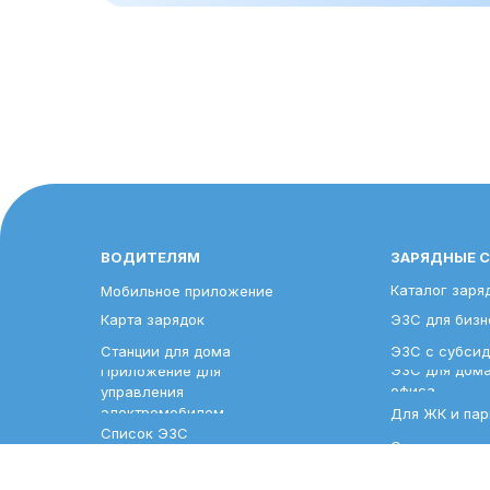
ВОДИТЕЛЯМ
ЗАРЯДНЫЕ 
Каталог заря
Мобильное приложение
Карта зарядок
ЭЗС для бизн
Станции для дома
ЭЗС с субси
ЭЗС для дома
Приложение для
офиса
управления
электромобилем
Для ЖК и пар
Список ЭЗС
Система упр
Условия гара