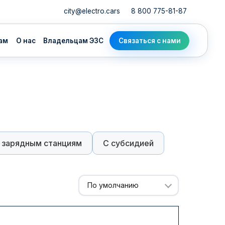
city@electro.cars
8 800 775-81-87
адельцам ЭЗС
Связаться с нами
 зарядным станциям
С субсидией