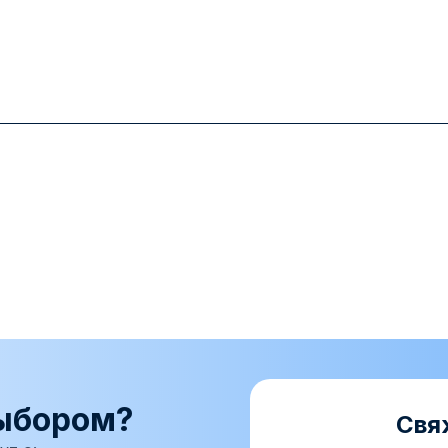
ыбором?
Свя