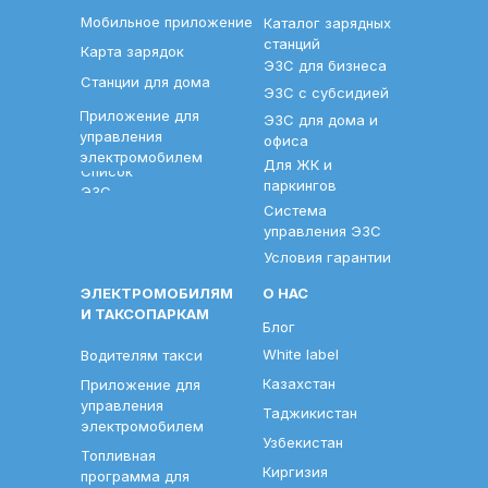
Мобильное приложение
Каталог зарядных
станций
Карта зарядок
ЭЗС для бизнеса
Станции для дома
ЭЗС с субсидией
Приложение для
ЭЗС для дома и
управления
офиса
электромобилем
Для ЖК и
Список
паркингов
ЭЗС
Система
управления ЭЗС
Условия гарантии
ЭЛЕКТРОМОБИЛЯМ
О НАС
И ТАКСОПАРКАМ
Блог
White label
Водителям такси
Казахстан
Приложение для
управления
Таджикистан
электромобилем
Узбекистан
Топливная
Киргизия
программа для