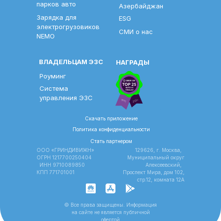
парков авто
Азербайджан
Зарядка для
ESG
электрогрузовиков
СМИ о нас
NEMO
ВЛАДЕЛЬЦАМ ЭЗС
НАГРАДЫ
Роуминг
Система
управления ЭЗС
Скачать приложение
Политика конфиденциальности
Стать партнером
ООО «ГРИНДИВИЖН»
129626, г. Москва,
ОГРН 1217700250404
Муниципальный округ
ИНН 9710089850
Алексеевский,
КПП 771701001
Проспект Мира, дом 102,
стр.12, комната 12A
© Все права защищены. Информация
на сайте не является публичной
офертой