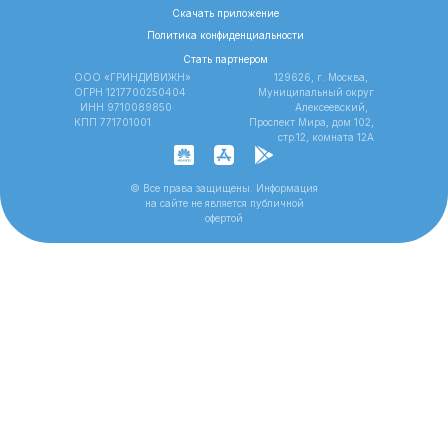
Скачать приложение
Политика конфиденциальности
Стать партнером
ООО «ГРИНДИВИЖН»
129626, г. Москва,
ОГРН 1217700250404
Муниципальный округ
ИНН 9710089850
Алексеевский,
КПП 771701001
Проспект Мира, дом 102,
стр.12, комната 12A
© Все права защищены. Информация
на сайте не является публичной
офертой