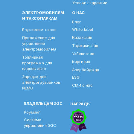
Условия гарантии
ЭЛЕКТРОМОБИЛЯМ
О НАС
И ТАКСОПАРКАМ
Блог
White label
Водителям такси
Казахстан
Приложение для
управления
Таджикистан
электромобилем
Узбекистан
Топливная
Киргизия
программа для
парков авто
Азербайджан
Зарядка для
ESG
электрогрузовиков
СМИ о нас
NEMO
ВЛАДЕЛЬЦАМ ЭЗС
НАГРАДЫ
Роуминг
Система
управления ЭЗС