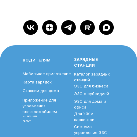
ЗАРЯДНЫЕ
ВОДИТЕЛЯМ
СТАНЦИИ
Мобильное приложение
Каталог зарядных
станций
Карта зарядок
ЭЗС для бизнеса
Станции для дома
ЭЗС с субсидией
Приложение для
ЭЗС для дома и
управления
офиса
электромобилем
Для ЖК и
Список
паркингов
ЭЗС
Система
управления ЭЗС