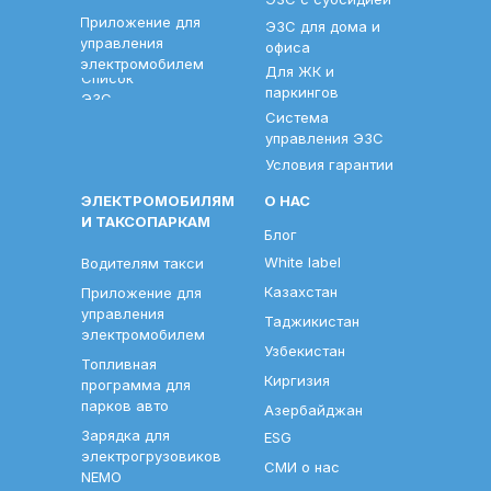
Приложение для
ЭЗС для дома и
управления
офиса
электромобилем
Для ЖК и
Список
паркингов
ЭЗС
Система
управления ЭЗС
Условия гарантии
ЭЛЕКТРОМОБИЛЯМ
О НАС
И ТАКСОПАРКАМ
Блог
White label
Водителям такси
Казахстан
Приложение для
управления
Таджикистан
электромобилем
Узбекистан
Топливная
Киргизия
программа для
парков авто
Азербайджан
Зарядка для
ESG
электрогрузовиков
СМИ о нас
NEMO